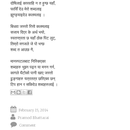
दोषिलाई कारवाहि न त हुन्छ यहाँ,
फासिँ देउ मेरो शब्दलाइ
झुण्ड्याइदेउ कलमलाइ ।
बिधवा जस्तो रित्तो कलमलाइ
सजाय दिएर के अर्थ भयो,
स्वतन्त्रता छ यहाँ ठोक पिट लुट्,
तिम्रो मगजले जे पो भन्छ
शब्द त आउछ नै,
मानस्पटलबाट निस्किएका
शब्दहरु भुझ्न पढ्न या मनन गर्न,
कागले घैटोको पानी खाए जस्तो
ढुङ्गाहरु यत्रतत्र छरिएका छन्
टिप हान र सकिदेउ शब्दहरुलाई ।
February 15, 2014
Pramod Bhattarai
Comment